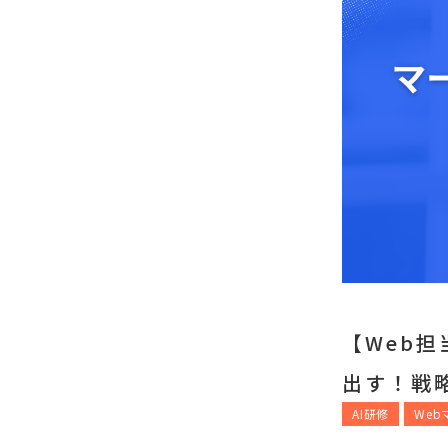
【Web
出す！戦
AI研修
We