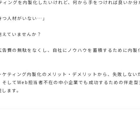
ケティングを内製化したいけれど、何から手をつければ良いか分
持つ人材がいない…」
抱えていませんか？
広告費の無駄をなくし、自社にノウハウを蓄積するために内製
ーケティング内製化のメリット・デメリットから、失敗しない
、そしてWeb担当者不在の中小企業でも成功するための伴走型
説します。
じ