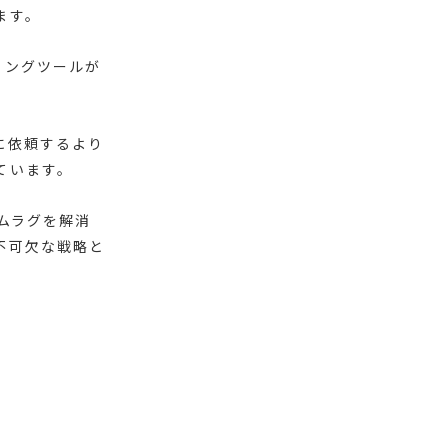
ます。
ィングツールが
に依頼するより
ています。
ムラグを解消
不可欠な戦略と