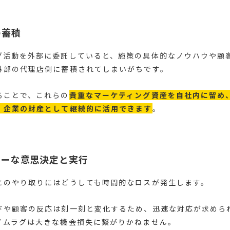
の蓄積
グ活動を外部に委託していると、施策の具体的なノウハウや顧
外部の代理店側に蓄積されてしまいがちです。
ることで、これらの
貴重なマーケティング資産を自社内に留め
、企業の財産として継続的に活用できます
。
ィーな意思決定と実行
とのやり取りにはどうしても時間的なロスが発生します。
ドや顧客の反応は刻一刻と変化するため、迅速な対応が求めら
イムラグは大きな機会損失に繋がりかねません。