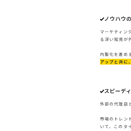
ノウハウ
マーケティン
る深い知見が
内製化を進め
アップと共に
スピーデ
外部の代理店
市場のトレン
いて、このタ