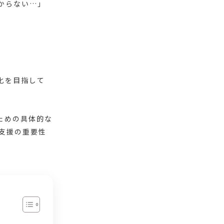
からない…」
化を目指して
ための具体的な
支援の重要性