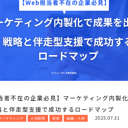
担当者不在の企業必見】マーケティング内製
略と伴走型支援で成功するロードマップ
2025.07.31
bマーケティング
人材採用
研修
組織・人材