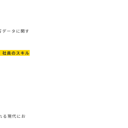
客データに関す
、社員のスキル
れる現代にお