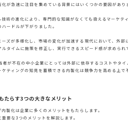
製化が急速に注目を集めている背景にはいくつかの要因があり
ル技術の進化により、専門的な知識がなくても扱えるマーケテ
のハードルが下がりました。
ニーズが多様化し、市場の変化が加速する現代において、外部
アルタイムに施策を修正し、実行できるスピード感が求められ
担当者が不在の中小企業にとっては外部に依存するコストやタイ
ーケティングの知見を蓄積できる内製化は競争力を高める上で
。
もたらす3つの大きなメリット
グ内製化は企業に多くのメリットをもたらします。
に重要な3つのメリットを解説します。