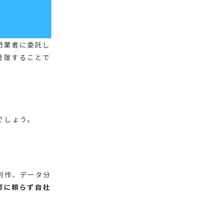
門業者に委託し
管理することで
でしょう。
制作、データ分
部に頼らず自社