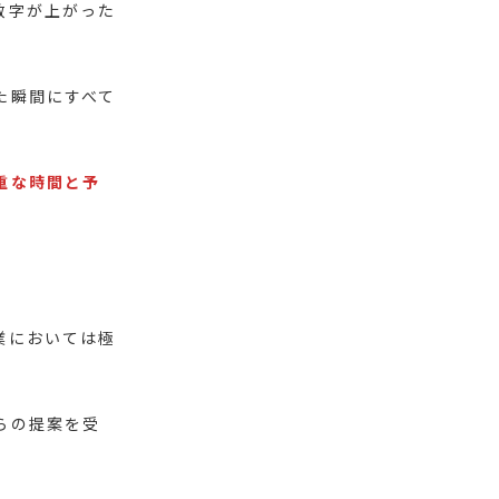
数字が上がった
た瞬間にすべて
重な時間と予
業においては極
らの提案を受