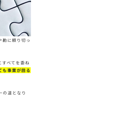
や勘に頼り切っ
にすべてを委ね
ても事業が回る
一の道となり