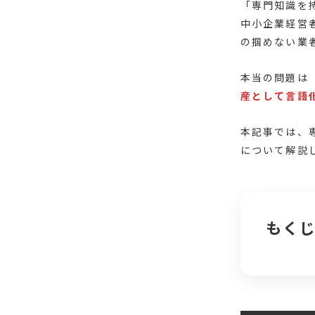
「専門知識を
中小企業経営
の掴めない業
本当の問題は
産として言語
本記事では、
について解説
もく