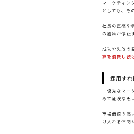
マーケティン
としても、そ
社長の直感や
の施策が停止
成功や失敗の
算を浪費し続
採用すれ
「優秀なマー
めて危険な思
市場価値の高
け入れる体制