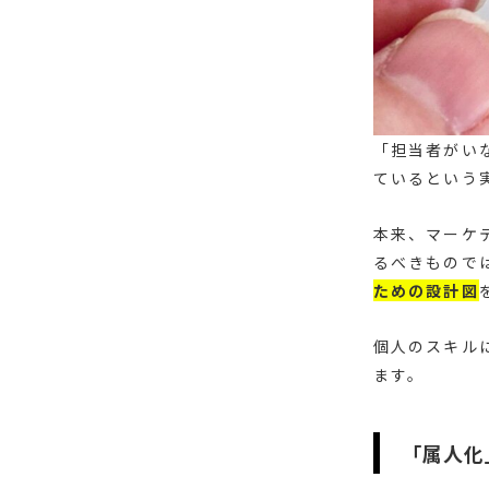
「担当者がい
ているという
本来、マーケ
るべきもので
ための設計図
個人のスキル
ます。
「属人化