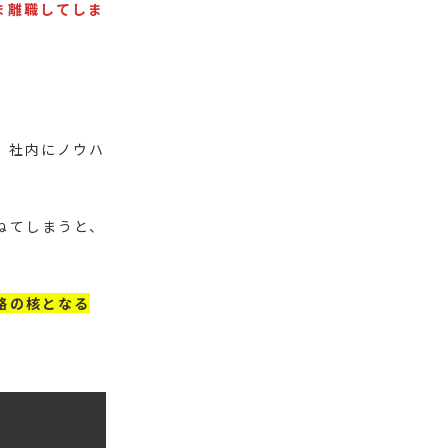
ま離職してしま
、社内にノウハ
ねてしまうと、
略の核となる