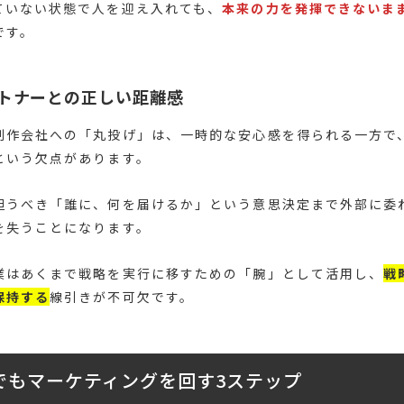
ていない状態で人を迎え入れても、
本来の力を発揮できないま
です。
トナーとの正しい距離感
制作会社への「丸投げ」は、一時的な安心感を得られる一方で
という欠点があります。
担うべき「誰に、何を届けるか」という意思決定まで外部に委
を失うことになります。
業はあくまで戦略を実行に移すための「腕」として活用し、
戦
保持する
線引きが不可欠です。
でもマーケティングを回す3ステップ