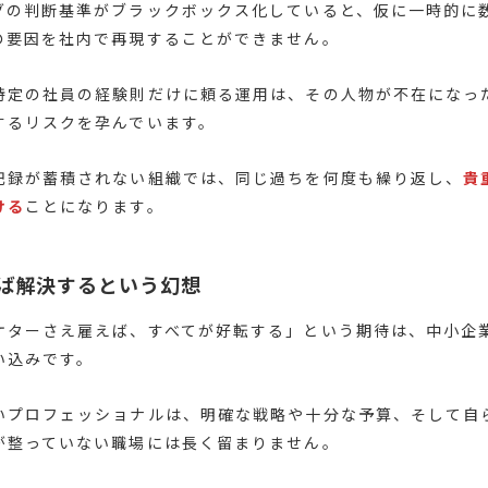
グの判断基準がブラックボックス化していると、仮に一時的に
の要因を社内で再現することができません。
特定の社員の経験則だけに頼る運用は、その人物が不在になっ
するリスクを孕んでいます。
記録が蓄積されない組織では、同じ過ちを何度も繰り返し、
貴
ける
ことになります。
ば解決するという幻想
ケターさえ雇えば、すべてが好転する」という期待は、中小企
い込みです。
いプロフェッショナルは、明確な戦略や十分な予算、そして自
が整っていない職場には長く留まりません。