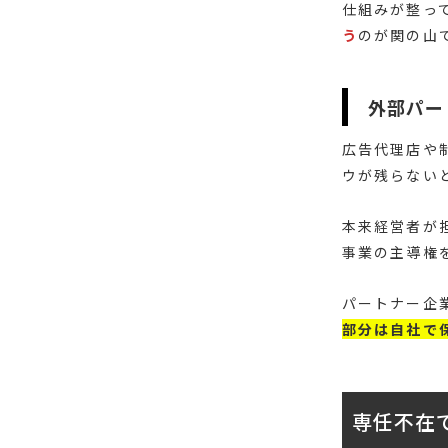
仕組みが整っ
う
のが関の山
外部パー
広告代理店や
ウが残らない
本来経営者が
事業の主導権
パートナー企
部分は自社で
専任不在