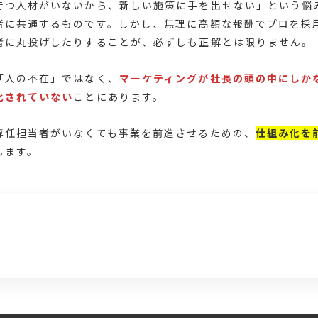
持つ人材がいないから、新しい施策に手を出せない」という悩
者に共通するものです。しかし、無理に高額な報酬でプロを採
者に丸投げしたりすることが、必ずしも正解とは限りません。
「人の不在」ではなく、
マーケティングが社長の頭の中にしか
化されていない
ことにあります。
専任担当者がいなくても事業を前進させるための、
仕組み化を
します。
じ