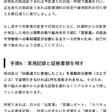
研修系の助成金であれば予定通りの日程・時間で講義を行い、
正社員化の助成金であれば就業規則の改定や雇用契約の切り替
えを期日通りに実行しましょう。
もし途中で対象者の変更や日程のズレなど、計画時からの変更
が発生した場合は
実際の取り組みを行う前に「変更届」の提出
や労働局への事前確認が必要になるケースが多いため、
自己判
断で進めないよう注意してください。
手順6｜実施記録と証拠書類を残す
助成金は
「計画通りに実施したこと」を客観的な書類（エビデ
ンス）で証明できなければ1円も支給されません。
そのため、
取り組みの最中から必要な証拠を漏れなくリアルタイムで残し
ていく必要があります。
研修であれば、日々の「出席簿」「受講レポート」「カリキュ
ラムの進捗記録」、外部への支払いを証明する「請求書」「領