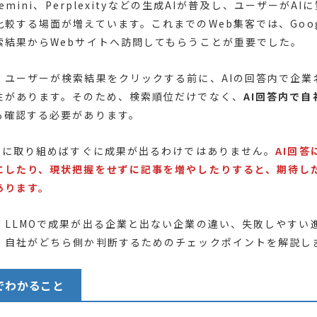
Gemini、Perplexityなどの生成AIが普及し、ユーザーがA
較する場面が増えています。これまでのWeb集客では、Goog
索結果からWebサイトへ訪問してもらうことが重要でした。
、ユーザーが検索結果をクリックする前に、AIの回答内で企業
性があります。そのため、検索順位だけでなく、
AI回答内で
も確認する必要があります。
MOに取り組めばすぐに成果が出るわけではありません。
AI回
にしたり、現状把握をせずに記事を増やしたりすると、期待し
あります。
、LLMOで成果が出る企業と出ない企業の違い、失敗しやすい
、自社がどちら側か判断するためのチェックポイントを解説し
でわかること