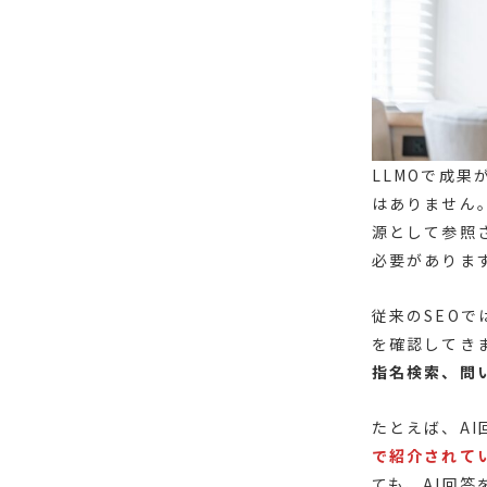
LLMOで成
はありません
源として参照
必要がありま
従来のSEO
を確認してき
指名検索、問
たとえば、A
で紹介されて
ても、AI回