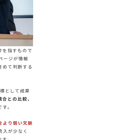
けを指すもので
ページが情報
含めて判断する
指標として成果
競合との比較、
です。
合より弱い文脈
流入が少なく
ます。