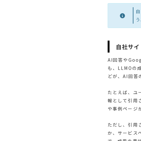
自
う
自社サイ
AI回答やGo
も、LLMO
どが、AI回
たとえば、ユ
報として引用
や事例ページ
ただし、引用
か、サービス
で、成果の意