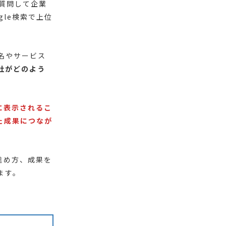
Iに質問して企業
le検索で上位
名やサービス
自社がどのよう
答に表示されるこ
た成果につなが
進め方、成果を
ます。