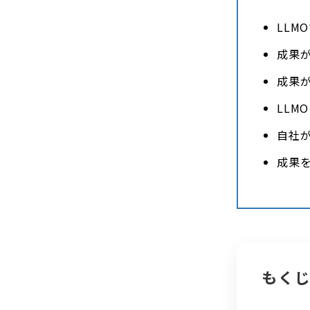
LLM
成果
成果
LLM
自社
成果
もく