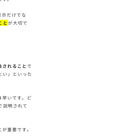
表示だけでな
こと
が大切で
及されること
で
たい」といった
は早いです。ど
で説明されて
とが重要です。