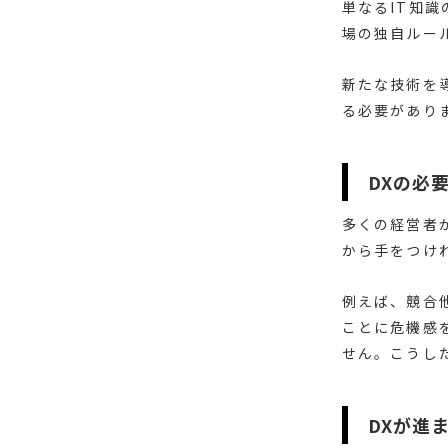
単なるIT知
場の独自ルー
新たな技術を
る必要があり
DXの必
多くの経営者
から手をつけ
例えば、競合
ことに危機感
せん。こうし
DXが進