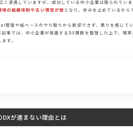
は広く浸透していますが、成功している中小企業は限られてい
現場の組織体制や古い慣習が壁
となり、歩みを止めているから
xcel管理や紙ベースのやり取りから脱却できず、焦りを感じて
本記事では、中小企業が直面するDX課題を整理した上で、現実
します。
じ
のDXが進まない理由とは