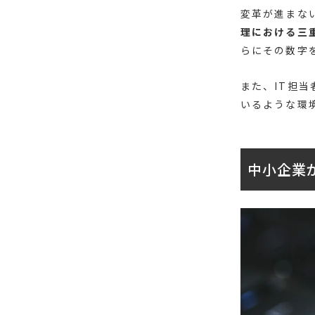
変革が進まな
理における三
らにその数字
また、IT担
いるような環
中小企業