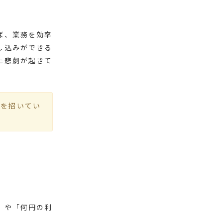
ば、業務を効率
し込みができる
た悲劇が起きて
敗を招いてい
。
」や「何円の利