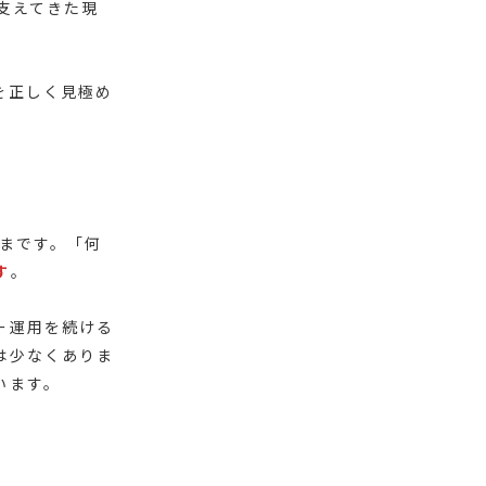
支えてきた現
。
を正しく見極め
まです。「何
す
。
ー運用を続ける
は少なくありま
います。