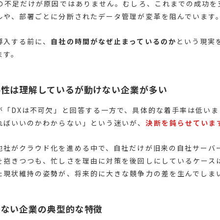
識の不足だけが原因ではありません。むしろ、これまでの成功を
ルや、部署ごとに分断されたデータ管理が変革を阻んでいます
導入する前に、
自社の時間がなぜ止まっているのか
という現実
ます。
要性は理解しているが動けない企業が多い
が「DXは不可欠」と回答する一方で、具体的な着手率は低いま
ればいいのかわからない」という迷いが、
決断を鈍らせていま
他社がクラウド化を進める中で、自社だけが旧来の自社サーバ
を抱きつつも、忙しさを理由に対策を後回しにしているケース
た現状維持の姿勢が、将来的に大きな競争力の差を生んでしま
まない企業の典型的な特徴