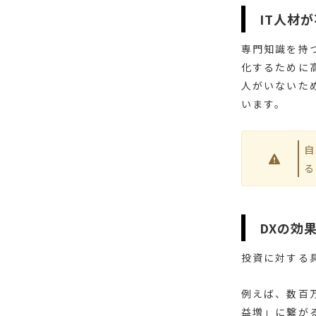
IT人材
専門知識を持
化するために
人がいないた
います。
自
る
DXの効
投資に対する
例えば、数百
益増」に繋が