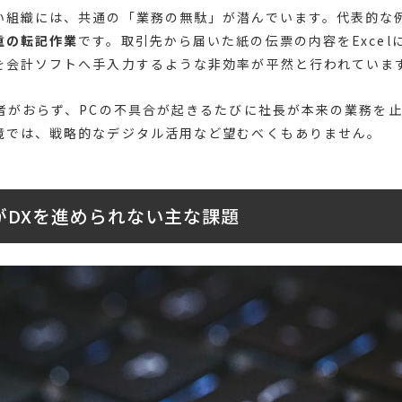
い組織には、共通の「業務の無駄」が潜んでいます。代表的な
重の転記作業
です。取引先から届いた紙の伝票の内容をExcel
を会計ソフトへ手入力するような非効率が平然と行われていま
当者がおらず、PCの不具合が起きるたびに社長が本来の業務を
境では、戦略的なデジタル活用など望むべくもありません。
がDXを進められない主な課題