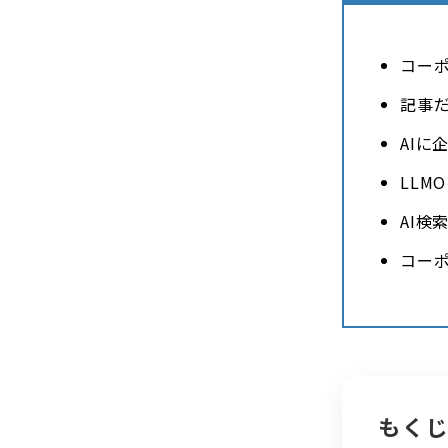
コーポ
記事だ
AIに
LLM
AI検
コーポ
もく