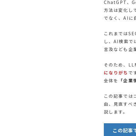
ChatGPT、
方法は変化し
でなく、AI
これまではS
し、AI検索
言及なども企
そのため、L
になりがち
で
全体を
「企業
この記事では
由、見直すべ
説します。
この記事