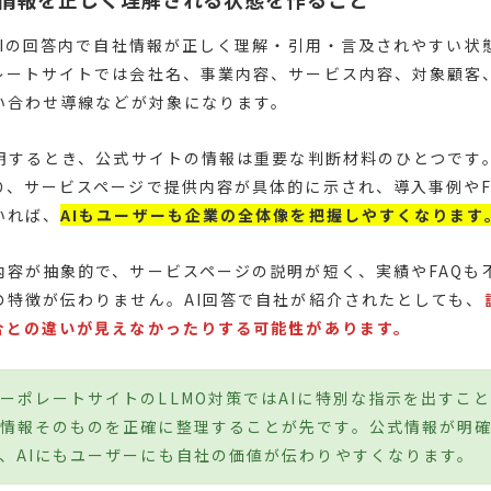
成AIの回答内で自社情報が正しく理解・引用・言及されやすい状
レートサイトでは会社名、事業内容、サービス内容、対象顧客
問い合わせ導線などが対象になります。
説明するとき、公式サイトの情報は重要な判断材料のひとつです
り、サービスページで提供内容が具体的に示され、導入事例やF
いれば、
AIもユーザーも企業の全体像を把握しやすくなります
内容が抽象的で、サービスページの説明が短く、実績やFAQも
の特徴が伝わりません。AI回答で自社が紹介されたとしても、
合との違いが見えなかったりする可能性があります。
ーポレートサイトのLLMO対策ではAIに特別な指示を出すこ
情報そのものを正確に整理することが先です。公式情報が明
、AIにもユーザーにも自社の価値が伝わりやすくなります。