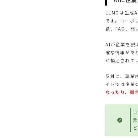
LLMOは生
です。コーポ
績、FAQ、
AIが企業を
確な情報があ
が補足されて
反対に、事業
イトでは企業
なったり、競
コ
業
ど