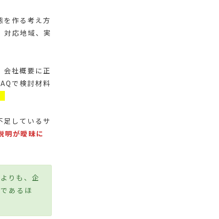
態を作る考え方
、対応地域、実
。会社概要に正
AQで検討材料
。
不足しているサ
説明が曖昧に
とよりも、企
確であるほ