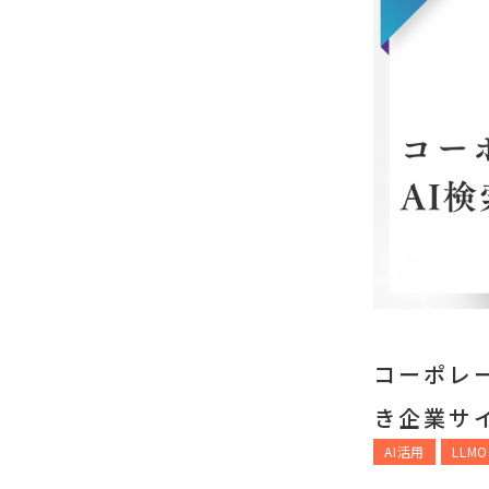
コーポレ
き企業サ
AI活用
LLMO