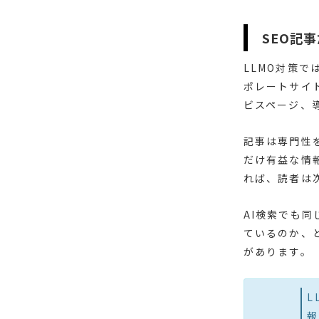
SEO記
LLMO対策
ポレートサイ
ビスページ、
記事は専門性
だけ有益な情
れば、読者は
AI検索でも
ているのか、
があります。
L
報