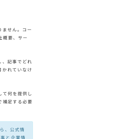
りません。コー
社概要、サー
し、記事でどれ
書かれていなけ
して何を提供し
で補足する必要
がら、公式情
記事と企業情