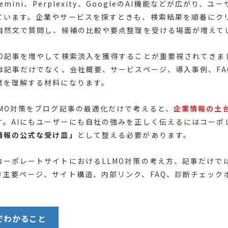
Gemini、Perplexity、GoogleのAI機能などが広がり、
ています。企業やサービスを探すときも、検索結果を順番にク
に自然文で質問し、候補の比較や要点整理を受ける場面が増えて
EO記事を増やして検索流入を獲得することが重要視されてきま
では記事だけでなく、会社概要、サービスページ、導入事例、FA
業を理解する材料になります。
LMO対策をブログ記事の最適化だけで考えると、
企業情報の土
す。AIにもユーザーにも自社の強みを正しく伝えるにはコーポ
情報の公式な受け皿」
として整える必要があります。
コーポレートサイトにおけるLLMO対策の考え方、記事だけで
き主要ページ、サイト構造、内部リンク、FAQ、診断チェック
でわかること