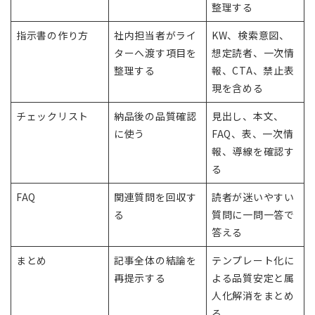
整理する
指示書の作り方
社内担当者がライ
KW、検索意図、
ターへ渡す項目を
想定読者、一次情
整理する
報、CTA、禁止表
現を含める
チェックリスト
納品後の品質確認
見出し、本文、
に使う
FAQ、表、一次情
報、導線を確認す
る
FAQ
関連質問を回収す
読者が迷いやすい
る
質問に一問一答で
答える
まとめ
記事全体の結論を
テンプレート化に
再提示する
よる品質安定と属
人化解消をまとめ
る