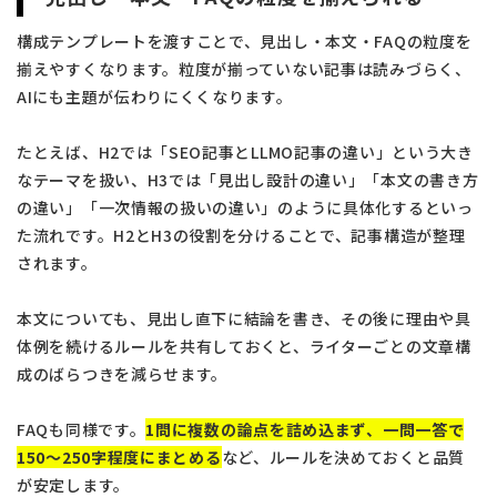
構成テンプレートを渡すことで、見出し・本文・FAQの粒度を
揃えやすくなります。粒度が揃っていない記事は読みづらく、
AIにも主題が伝わりにくくなります。
たとえば、H2では「SEO記事とLLMO記事の違い」という大き
なテーマを扱い、H3では「見出し設計の違い」「本文の書き方
の違い」「一次情報の扱いの違い」のように具体化するといっ
た流れです。H2とH3の役割を分けることで、記事構造が整理
されます。
本文についても、見出し直下に結論を書き、その後に理由や具
体例を続けるルールを共有しておくと、ライターごとの文章構
成のばらつきを減らせます。
FAQも同様です。
1問に複数の論点を詰め込まず、一問一答で
150〜250字程度にまとめる
など、ルールを決めておくと品質
が安定します。