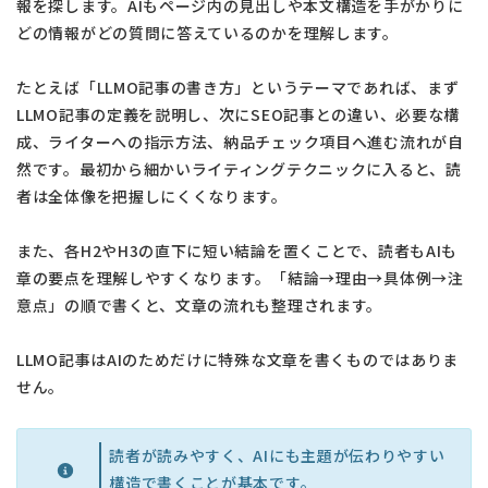
報を探します。AIもページ内の見出しや本文構造を手がかりに
どの情報がどの質問に答えているのかを理解します。
たとえば「LLMO記事の書き方」というテーマであれば、まず
LLMO記事の定義を説明し、次にSEO記事との違い、必要な構
成、ライターへの指示方法、納品チェック項目へ進む流れが自
然です。最初から細かいライティングテクニックに入ると、読
者は全体像を把握しにくくなります。
また、各H2やH3の直下に短い結論を置くことで、読者もAIも
章の要点を理解しやすくなります。「結論→理由→具体例→注
意点」の順で書くと、文章の流れも整理されます。
LLMO記事はAIのためだけに特殊な文章を書くものではありま
せん。
読者が読みやすく、AIにも主題が伝わりやすい
構造で書くことが基本です。