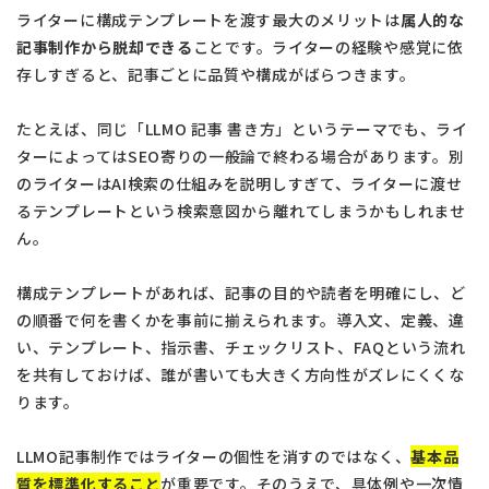
ライターに構成テンプレートを渡す最大のメリットは
属人的な
記事制作から脱却できる
ことです。ライターの経験や感覚に依
存しすぎると、記事ごとに品質や構成がばらつきます。
たとえば、同じ「LLMO 記事 書き方」というテーマでも、ライ
ターによってはSEO寄りの一般論で終わる場合があります。別
のライターはAI検索の仕組みを説明しすぎて、ライターに渡せ
るテンプレートという検索意図から離れてしまうかもしれませ
ん。
構成テンプレートがあれば、記事の目的や読者を明確にし、ど
の順番で何を書くかを事前に揃えられます。導入文、定義、違
い、テンプレート、指示書、チェックリスト、FAQという流れ
を共有しておけば、誰が書いても大きく方向性がズレにくくな
ります。
LLMO記事制作ではライターの個性を消すのではなく、
基本品
質を標準化すること
が重要です。そのうえで、具体例や一次情