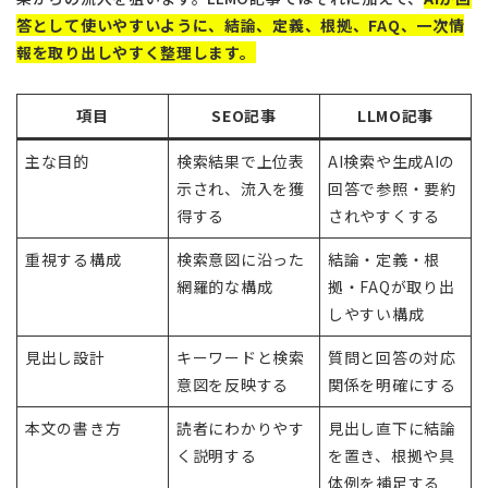
答として使いやすいように、結論、定義、根拠、FAQ、一次情
報を取り出しやすく整理します。
項目
SEO記事
LLMO記事
主な目的
検索結果で上位表
AI検索や生成AIの
示され、流入を獲
回答で参照・要約
得する
されやすくする
重視する構成
検索意図に沿った
結論・定義・根
網羅的な構成
拠・FAQが取り出
しやすい構成
見出し設計
キーワードと検索
質問と回答の対応
意図を反映する
関係を明確にする
本文の書き方
読者にわかりやす
見出し直下に結論
く説明する
を置き、根拠や具
体例を補足する