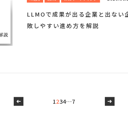
LLMOで成果が出る企業と出ない
敗しやすい進め方を解説
1
2
3
4
…
7