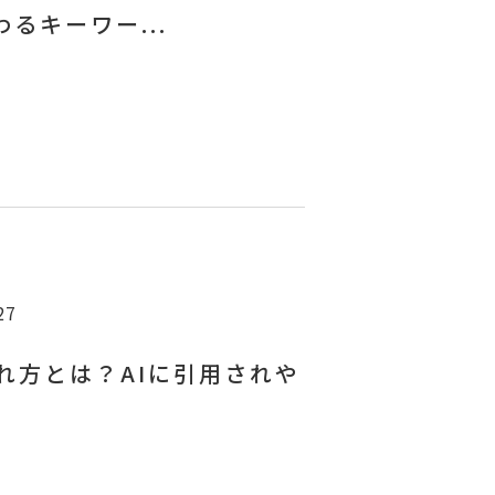
るキーワー...
27
れ方とは？AIに引用されや