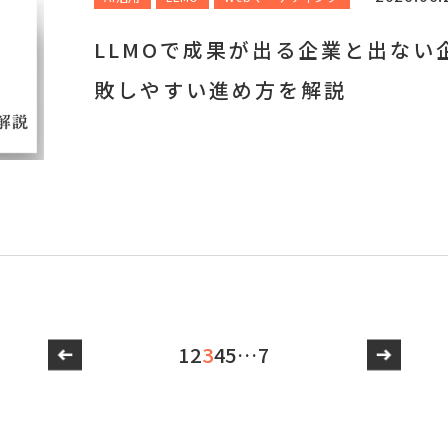
LLMOで成果が出る企業と出ない
敗しやすい進め方を解説
1
2
3
4
5
…
7