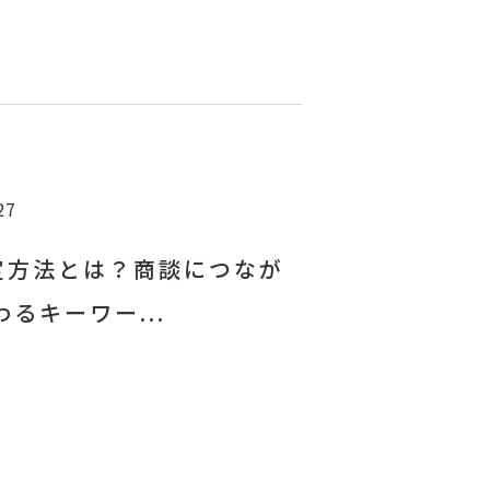
27
選定方法とは？商談につなが
るキーワー...