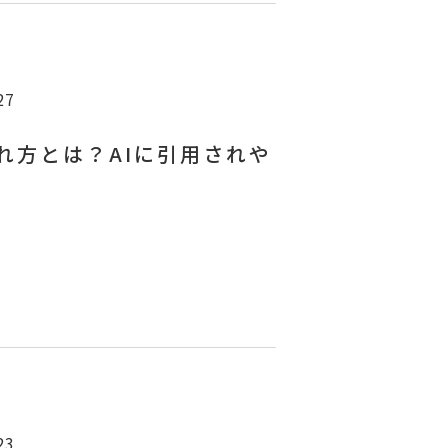
27
れ方とは？AIに引用されや
23